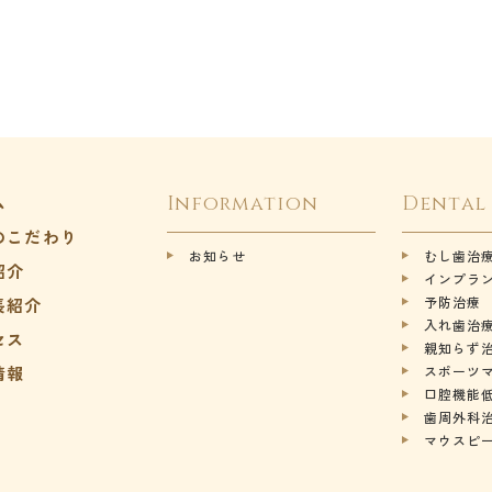
ム
Information
Dental
のこだわり
お知らせ
むし歯治
紹介
インプラ
予防治療
長紹介
入れ歯治
セス
親知らず
情報
スポーツ
口腔機能
歯周外科
マウスピ