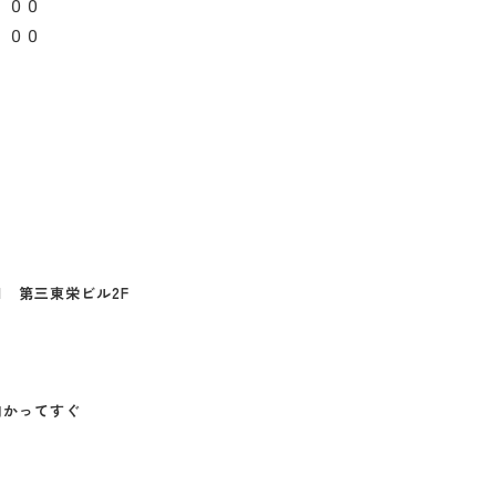
：００
：００
21
第三東栄ビル2F
向かってすぐ