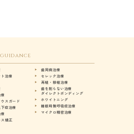
 guidance
療
歯周病治療
ント治療
セレック治療
再植・移植治療
療
歯を削らない治療
ダイレクトボンディング
治療
ホワイトニング
マウスガード
睡眠時無呼吸症治療
低下症治療
マイクロ精密治療
治療
ース矯正